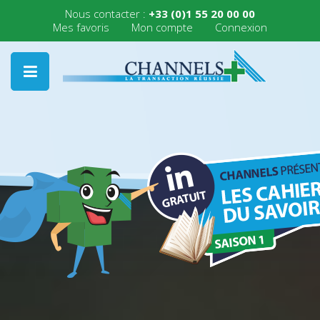
Nous contacter :
+33 (0)1 55 20 00 00
Mes favoris
Mon compte
Connexion