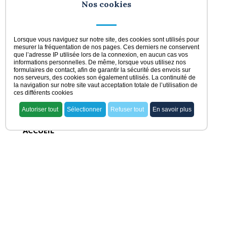
Nos cookies
Lorsque vous naviguez sur notre site, des cookies sont utilisés pour
mesurer la fréquentation de nos pages. Ces derniers ne conservent
que l’adresse IP utilisée lors de la connexion, en aucun cas vos
informations personnelles. De même, lorsque vous utilisez nos
formulaires de contact, afin de garantir la sécurité des envois sur
nos serveurs, des cookies son également utilisés. La continuité de
la navigation sur notre site vaut acceptation totale de l’utilisation de
ces différents cookies
Autoriser tout
Sélectionner
Refuser tout
En savoir plus
ACCUEIL
voir nos offres
rechercher ma pharmacie
acheter une officine
vendre une officine
dernières offres
actualités juridiques